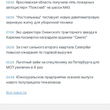
Ярославская область получила пять пожарных
08.08
автоцистерн "Пожснаб" на шасси МАЗ
"Ростсельмаш" тестирует новую девятиметровую
08.08
зерновую жатку для уборочной техники
Экс-директора Онежского тракторного завода в
07.08
Карелии посмертно наградили орденом "Сампо"
За счет сильного второго квартала Caterpillar
06.08
повысил ожидания по годовой выручке
Льготный заём на спецтехнику из Петербурга для
05.08
МСП увеличен в 6 раз
Южноуральское предприятие освоило выпуск
04.08
нового полуприцепа-тяжеловоза
Все новости