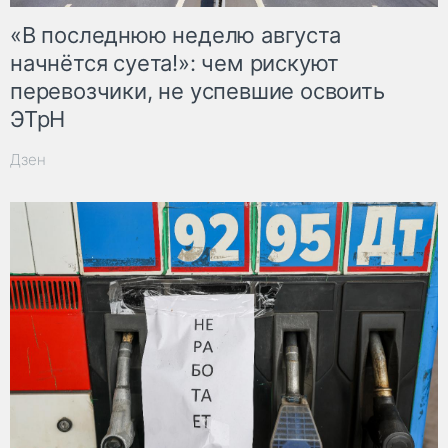
«В последнюю неделю августа
начнётся суета!»: чем рискуют
перевозчики, не успевшие освоить
ЭТрН
Дзен