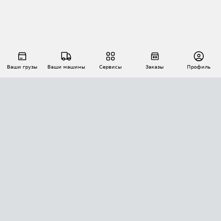
Ваши грузы
Ваши машины
Сервисы
Заказы
Профиль
АВТОМАТИЗАЦИЯ ПЕРЕВОЗОК
Площадки
Заказы
Торги
Тендеры
АТИ-Доки
GPS-мониторинг
АТИ Мессенджер
Цепочки грузов
API ATI.SU
ПОЛЕЗНОЕ
Расчет расстояний
БЕЗОПАСНОСТЬ
Академия ATI.SU