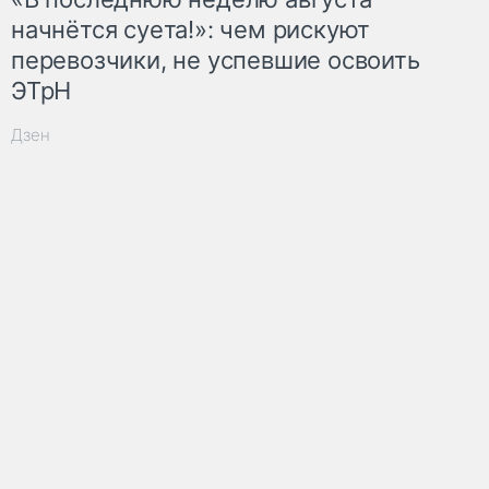
начнётся суета!»: чем рискуют
перевозчики, не успевшие освоить
ЭТрН
Дзен