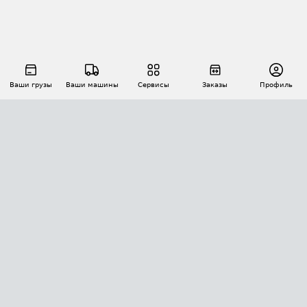
Ваши грузы
Ваши машины
Сервисы
Заказы
Профиль
АВТОМАТИЗАЦИЯ ПЕРЕВОЗОК
Площадки
Заказы
Торги
Тендеры
АТИ-Доки
GPS-мониторинг
АТИ Мессенджер
Цепочки грузов
API ATI.SU
ПОЛЕЗНОЕ
Расчет расстояний
БЕЗОПАСНОСТЬ
Академия ATI.SU
ATI.SU о безопасности
Звезды ATI.SU на вашем сайте