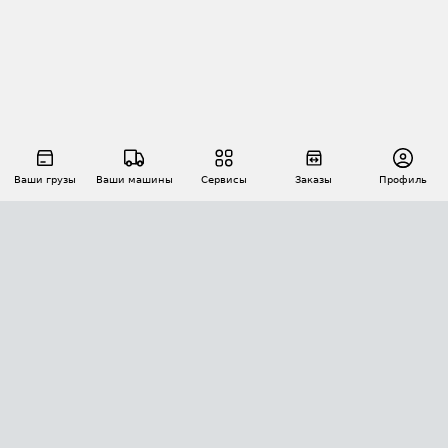
Ваши грузы
Ваши машины
Сервисы
Заказы
Профиль
АВТОМАТИЗАЦИЯ ПЕРЕВОЗОК
Площадки
Заказы
Торги
Тендеры
АТИ-Доки
GPS-мониторинг
АТИ Мессенджер
Цепочки грузов
API ATI.SU
ПОЛЕЗНОЕ
Расчет расстояний