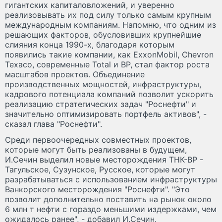
гигантских капиталовложений, и уверенно
реализовывать их под силу только самым крупным
международным компаниям. Напомню, что одним из
решающих факторов, обусловивших крупнейшие
слияния конца 1990-х, благодаря которым
появились такие компании, как ExxonMobil, Chevron
Texaco, современные Total и ВР, стал фактор роста
масштабов проектов. Объединение
производственных мощностей, инфраструктуры,
кадрового потенциала компаний позволит ускорить
реализацию стратегических задач "Роснефти" и
значительно оптимизировать портфель активов", -
сказал глава "Роснефти".
Среди первоочередных совместных проектов,
которые могут быть реализованы в будущем,
И.Сечин выделил новые месторождения ТНК-ВР -
Тагульское, Сузунское, Русское, которые могут
разрабатываться с использованием инфраструктуры
Ванкорского месторождения "Роснефти". "Это
позволит дополнительно поставить на рынок около
6 млн т нефти с гораздо меньшими издержками, чем
ожидалось ранее", - добавил И.Сечин.