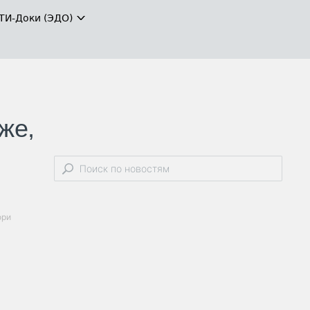
ТИ-Доки (ЭДО)
же,
ори