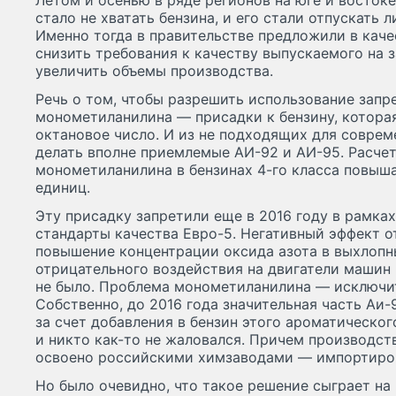
Летом и осенью в ряде регионов на юге и востоке
стало не хватать бензина, и его стали отпускать 
Именно тогда в правительстве предложили в кач
снизить требования к качеству выпускаемого на 
увеличить объемы производства.
Речь о том, чтобы разрешить использование запр
монометиланилина — присадки к бензину, котора
октановое число. И из не подходящих для совре
делать вполне приемлемые АИ-92 и АИ-95. Расчет
монометиланилина в бензинах 4-го класса повыша
единиц.
Эту присадку запретили еще в 2016 году в рамка
стандарты качества Евро-5. Негативный эффект о
повышение концентрации оксида азота в выхлопны
отрицательного воздействия на двигатели машин
не было. Проблема монометиланилина — исключит
Собственно, до 2016 года значительная часть Аи-
за счет добавления в бензин этого ароматическо
и никто как-то не жаловался. Причем производст
освоено российскими химзаводами — импортирова
Но было очевидно, что такое решение сыграет на