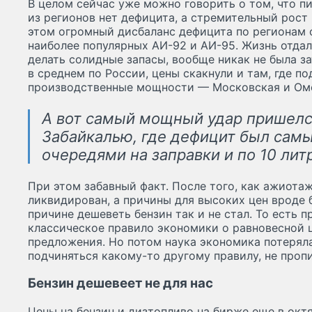
В целом сейчас уже можно говорить о том, что п
из регионов нет дефицита, а стремительный рост
этом огромный дисбаланс дефицита по регионам 
наиболее популярных АИ-92 и АИ-95. Жизнь отда
делать солидные запасы, вообще никак не была з
в среднем по России, цены скакнули и там, где п
производственные мощности — Московская и Омс
А вот самый мощный удар пришелся
Забайкалью, где дефицит был сам
очередями на заправки и по 10 литр
При этом забавный факт. После того, как ажиотаж
ликвидирован, а причины для высоких цен вроде 
причине дешеветь бензин так и не стал. То есть 
классическое правило экономики о равновесной ц
предложения. Но потом наука экономика потеряла
подчиняться какому-то другому правилу, не проп
Бензин дешевеет не для нас
Цены на бензин и дизтопливо на бирже еще в октя