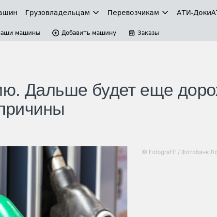
ашин
Грузовладельцам
Перевозчикам
АТИ-Доки
А
Ваши машины
Добавить машину
Заказы
ю. Дальше будет еще доро
 причины
© FotograFF / Фотобанк Л