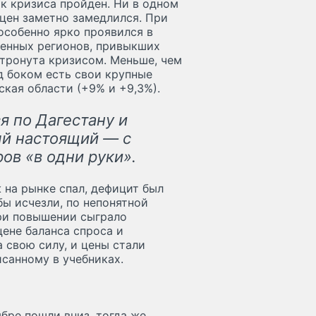
ик кризиса пройден. Ни в одном
 цен заметно замедлился. При
особенно ярко проявился в
ленных регионов, привыкших
атронута кризисом. Меньше, чем
од боком есть свои крупные
кая области (+9% и +9,3%).
 по Дагестану и
ый настоящий — с
ов «в одни руки».
 на рынке спал, дефицит был
бы исчезли, по непонятной
при повышении сыграло
ене баланса спроса и
 свою силу, и цены стали
исанному в учебниках.
бре пошли вниз, тогда же