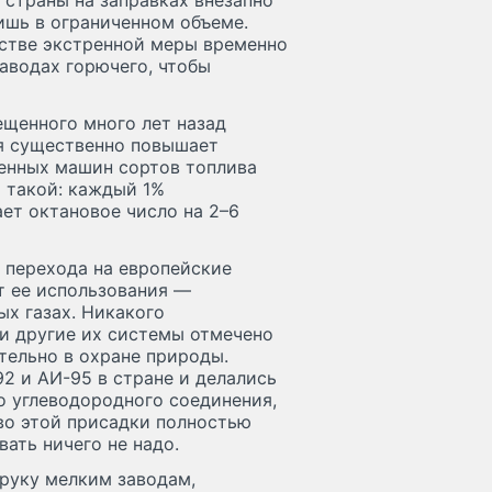
 страны на заправках внезапно
лишь в ограниченном объеме.
естве экстренной меры временно
заводах горючего, чтобы
ещенного много лет назад
я существенно повышает
менных машин сортов топлива
 такой: каждый 1%
ет октановое число на 2–6
х перехода на европейские
т ее использования —
х газах. Никакого
 и другие их системы отмечено
ельно в охране природы.
92 и АИ-95 в стране и делались
го углеводородного соединения,
во этой присадки полностью
ть ничего не надо.
 руку мелким заводам,