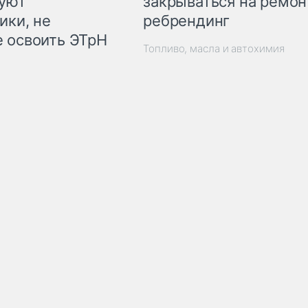
закрываться на ремон
куют
ребрендинг
ики, не
 освоить ЭТрН
Топливо, масла и автохимия