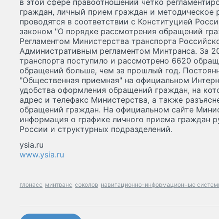
в этой сфере правоотношений четко регламентир
граждан, личный прием граждан и методическое 
проводятся в соответствии с Конституцией Росс
законом "О порядке рассмотрения обращений гра
Регламентом Министерства транспорта Российско
Административным регламентом Минтранса. За 20
транспорта поступило и рассмотрено 6620 обраще
обращений больше, чем за прошлый год. Постоян
"Общественная приемная" на официальном Интерн
удобства оформления обращений граждан, на ко
адрес и телефакс Министерства, а также разъясн
обращений граждан. На официальном сайте Мини
информация о графике личного приема граждан 
России и структурных подразделений.
ysia.ru
www.ysia.ru
глонасс
минтранс
соколов
навигационно-информационные систем