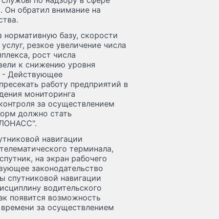
службы по надзору в сфере
. Он обратил внимание на
ства.
в нормативную базу, скорости
услуг, резкое увеличение числа
плекса, рост числа
вели к снижению уровня
в. - Действующее
пресекать работу предприятий в
едения мониторинга
контроля за осуществлением
форм должно стать
ГЛОНАСС".
утниковой навигации
телематического терминала,
спутник, на экран рабочего
твующее законодательство
ы спутниковой навигации
исциплину водительского
как появится возможность
 времени за осуществлением