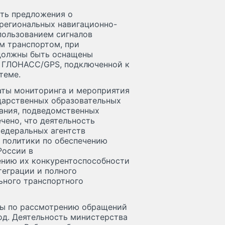
ть предложения о
 региональных навигационно-
ользованием сигналов
м транспортом, при
должны быть оснащены
 ГЛОНАСС/GPS, подключенной к
теме.
аты мониторинга и мероприятия
дарственных образовательных
ания, подведомственных
чено, что деятельность
федеральных агентств
й политики по обеспечению
России в
нию их конкурентоспособности
теграции и полного
ьного транспортного
ты по рассмотрению обращений
од. Деятельность министерства