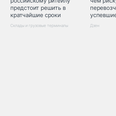
российскому ритейлу
чем рис
предстоит решить в
перевозч
кратчайшие сроки
успевшие
Склады и грузовые терминалы
Дзен