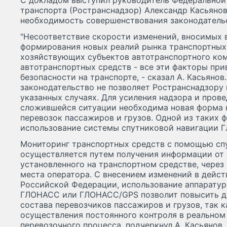
С докладом выступил руководитель Федеральной 
транспорта (Ространснадзор) Александр Касьянов
необходимость совершенствования законодатель
"Несоответствие скорости изменений, вносимых 
формирования новых реалий рынка транспортных 
хозяйствующих субъектов автотранспортного ком
автотранспортных средств - все эти факторы при
безопасности на транспорте, - сказал А. Касьяно
законодательство не позволяет Ространснадзору 
указанных случаях. Для усиления надзора и пров
сложившейся ситуации необходима новая форма 
перевозок пассажиров и грузов. Одной из таких 
использование системы спутниковой навигации 
Мониторинг транспортных средств с помощью сп
осуществляется путем получения информации от 
установленного на транспортном средстве, через 
места оператора. С внесением изменений в дейс
Российской Федерации, использование аппаратур
ГЛОНАСС или ГЛОНАСС/GPS позволит повысить д
состава перевозчиков пассажиров и грузов, так 
осуществления постоянного контроля в реальном
перевозочного процесса, подчеркнул А. Касьянов.