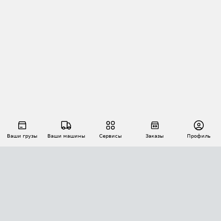
Ваши грузы
Ваши машины
Сервисы
Заказы
Профиль
АВТОМАТИЗАЦИЯ ПЕРЕВОЗОК
Площадки
Заказы
Торги
Тендеры
АТИ-Доки
GPS-мониторинг
АТИ Мессенджер
Цепочки грузов