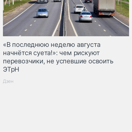
«В последнюю неделю августа
начнётся суета!»: чем рискуют
перевозчики, не успевшие освоить
ЭТрН
Дзен