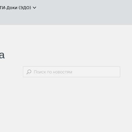
ТИ-Доки (ЭДО)
а