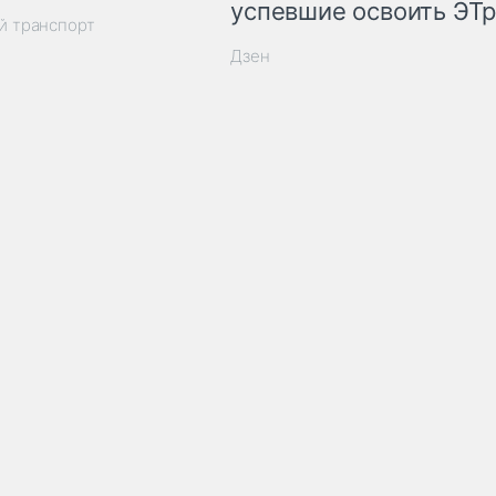
успевшие освоить ЭТ
й транспорт
Дзен