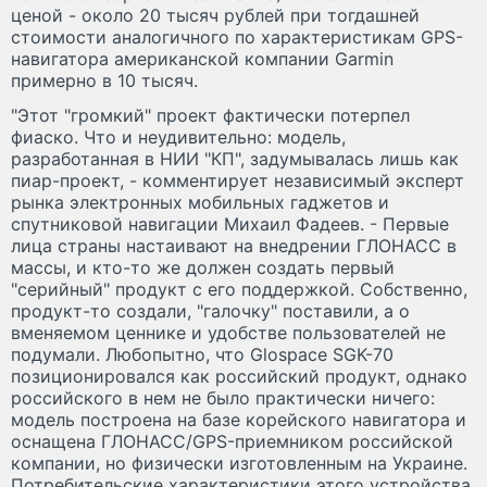
ценой - около 20 тысяч рублей при тогдашней
стоимости аналогичного по характеристикам GPS-
навигатора американской компании Garmin
примерно в 10 тысяч.
"Этот "громкий" проект фактически потерпел
фиаско. Что и неудивительно: модель,
разработанная в НИИ "КП", задумывалась лишь как
пиар-проект, - комментирует независимый эксперт
рынка электронных мобильных гаджетов и
спутниковой навигации Михаил Фадеев. - Первые
лица страны настаивают на внедрении ГЛОНАСС в
массы, и кто-то же должен создать первый
"серийный" продукт с его поддержкой. Собственно,
продукт-то создали, "галочку" поставили, а о
вменяемом ценнике и удобстве пользователей не
подумали. Любопытно, что Glospace SGK-70
позиционировался как российский продукт, однако
российского в нем не было практически ничего:
модель построена на базе корейского навигатора и
оснащена ГЛОНАСС/GPS-приемником российской
компании, но физически изготовленным на Украине.
Потребительские характеристики этого устройства