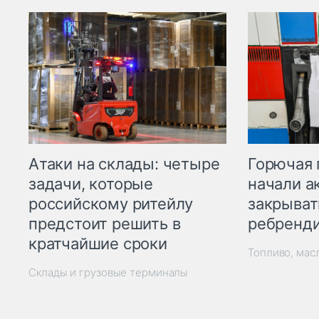
Горючая 
Атаки на склады: четыре
начали а
задачи, которые
закрыват
российскому ритейлу
ребренд
предстоит решить в
кратчайшие сроки
Топливо, мас
Склады и грузовые терминалы