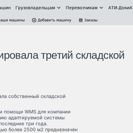
ашин
Грузовладельцам
Перевозчикам
АТИ-Доки
А
Ваши машины
Добавить машину
Заказы
ировала третий складской
вала собственный складской
при помощи WMS для компании
ению адаптируемой системы
последние три года.
ью более 2500 м
2
предназначен