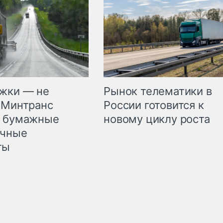
жки — не
Рынок телематики в
 Минтранс
России готовится к
л бумажные
новому циклу роста
очные
ты