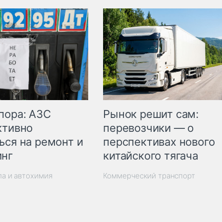
пора: АЗС
Рынок решит сам:
ктивно
перевозчики — о
ься на ремонт и
перспективах нового
инг
китайского тягача
ла и автохимия
Коммерческий транспорт