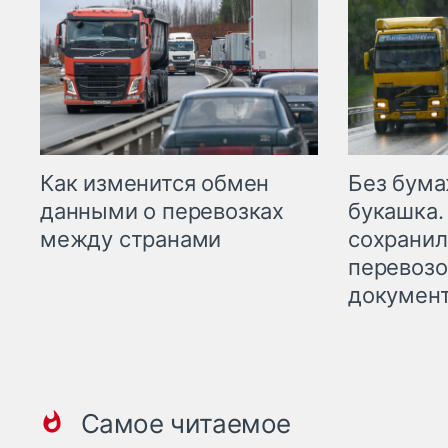
Как изменится обмен
Без бума
данными о перевозках
букашка.
между странами
сохрани
перевоз
докумен
Самое читаемое