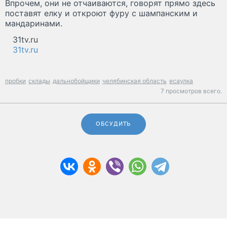
Впрочем, они не отчаиваются, говорят прямо здесь
поставят елку и откроют фуру с шампанским и
мандаринами.
31tv.ru
31tv.ru
пробки
склады
дальнобойщики
челябинская область
есаулка
7 просмотров всего.
ОБСУДИТЬ