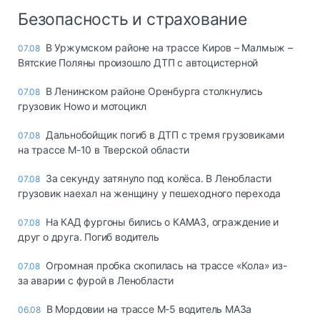
Безопасность и страхование
В Уржумском районе на трассе Киров – Малмыж –
07.08
Вятские Поляны произошло ДТП с автоцистерной
В Ленинском районе Оренбурга столкнулись
07.08
грузовик Howo и мотоцикл
Дальнобойщик погиб в ДТП с тремя грузовиками
07.08
на трассе М-10 в Тверской области
За секунду затянуло под колёса. В Ленобласти
07.08
грузовик наехал на женщину у пешеходного перехода
На КАД фургоны бились о КАМАЗ, ограждение и
07.08
друг о друга. Погиб водитель
Огромная пробка скопилась на трассе «Кола» из-
07.08
за аварии с фурой в Ленобласти
В Мордовии на трассе М-5 водитель МАЗа
06.08