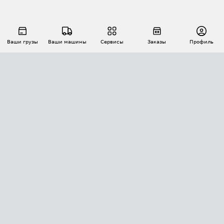
Ваши грузы
Ваши машины
Сервисы
Заказы
Профиль
АВТОМАТИЗАЦИЯ ПЕРЕВОЗОК
Площадки
Заказы
Торги
Тендеры
АТИ-Доки
GPS-мониторинг
АТИ Мессенджер
Цепочки грузов
API ATI.SU
ПОЛЕЗНОЕ
Расчет расстояний
БЕЗОПАСНОСТЬ
Академия ATI.SU
ATI.SU о безопасности
Звезды ATI.SU на вашем сайте
КОНТАКТЫ И ТАРИФЫ
Памятка по проверке контрагентов
Индекс ATI.SU FTL РФ
О системе ATI.SU