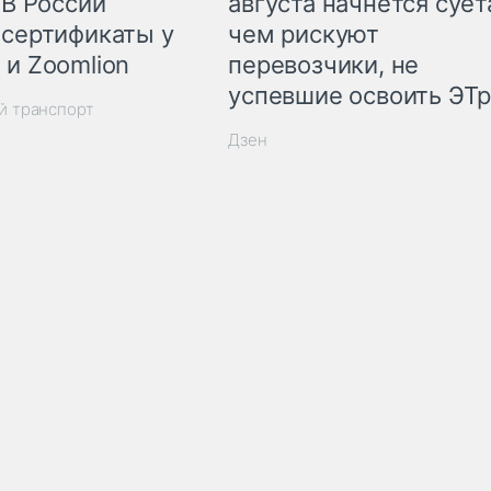
 В России
августа начнётся суета
 сертификаты у
чем рискуют
 и Zoomlion
перевозчики, не
успевшие освоить ЭТ
й транспорт
Дзен