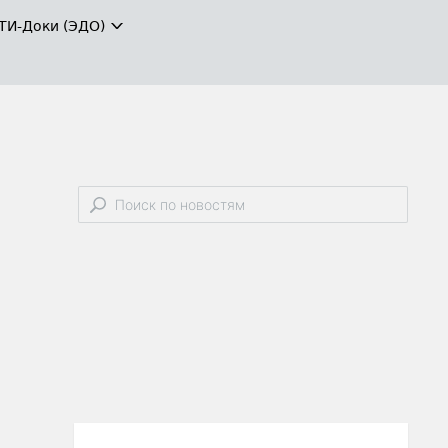
ТИ-Доки (ЭДО)