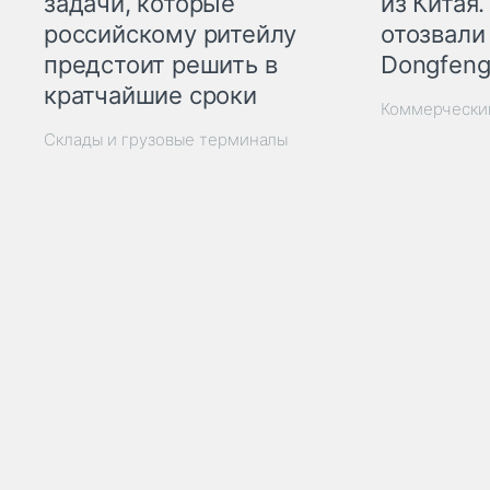
из Китая.
задачи, которые
отозвали
российскому ритейлу
Dongfeng
предстоит решить в
кратчайшие сроки
Коммерчески
Склады и грузовые терминалы