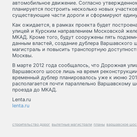
автомобильное движение. Согласно утвержденном
планируется построить несколько новых участков
существующие части дороги и сформируют едину
Как ожидается, в рамках проекта будет построен
улицей и Курским направлением Московской желе
МКАД. Кроме того, будут сооружены пять подзем
данным властей, создание дублера Варшавского ш
магистраль и повысить транспортную доступност
Москвы.
В марте 2012 года сообщалось, что Дорожная ули
Варшавского шоссе лишь на время реконструкции
временный дублер планировалось уже к июню 201
располагается почти параллельно Варшавскому ш
проезда до МКАД.
Lenta.ru
lenta.ru
строительство дорог
вылетные магистрали
планы
варшавское шос