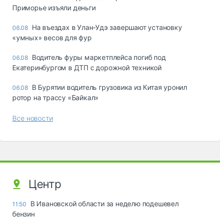
Приморье изъяли деньги
Ha въeздax в Улaн-Удэ зaвepшaют ycтaнoвкy
06.08
«yмныx» вecoв для фyp
Водитель фуры маркетплейса погиб под
06.08
Екатеринбургом в ДТП с дорожной техникой
В Бурятии водитель грузовика из Китая уронил
06.08
ротор на трассу «Байкал»
Все новости
Центр
В Ивановской области за неделю подешевел
11:50
бензин