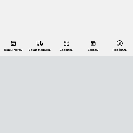
Ваши грузы
Ваши машины
Сервисы
Заказы
Профиль
АВТОМАТИЗАЦИЯ ПЕРЕВОЗОК
Площадки
Заказы
Торги
Тендеры
АТИ-Доки
GPS-мониторинг
АТИ Мессенджер
Цепочки грузов
API ATI.SU
ПОЛЕЗНОЕ
Расчет расстояний