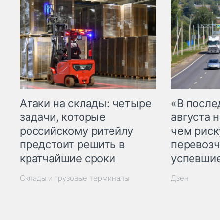
Атаки на склады: четыре
«В посл
задачи, которые
августа н
российскому ритейлу
чем рис
предстоит решить в
перевозч
кратчайшие сроки
успевшие
Склады и грузовые терминалы
Дзен