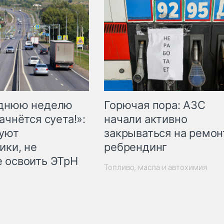
Горючая пора: АЗС
еднюю неделю
начали активно
ачнётся суета!»:
закрываться на ремон
куют
ребрендинг
ики, не
 освоить ЭТрН
Топливо, масла и автохимия