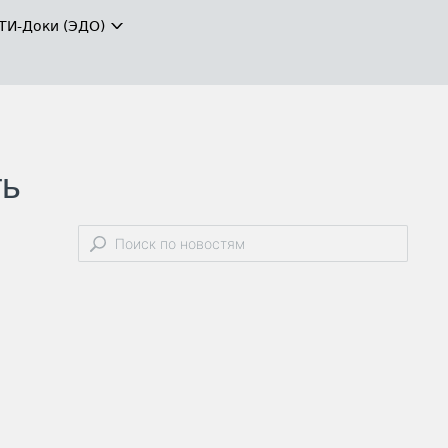
ТИ-Доки (ЭДО)
ть