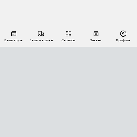
Ваши грузы
Ваши машины
Сервисы
Заказы
Профиль
АВТОМАТИЗАЦИЯ ПЕРЕВОЗОК
Площадки
Заказы
Торги
Тендеры
АТИ-Доки
GPS-мониторинг
АТИ Мессенджер
Цепочки грузов
API ATI.SU
ПОЛЕЗНОЕ
Расчет расстояний
БЕЗОПАСНОСТЬ
Академия ATI.SU
ATI.SU о безопасности