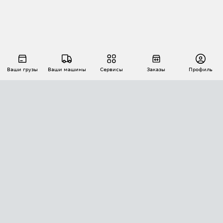
Ваши грузы
Ваши машины
Сервисы
Заказы
Профиль
АВТОМАТИЗАЦИЯ ПЕРЕВОЗОК
Площадки
Заказы
Торги
Тендеры
АТИ-Доки
GPS-мониторинг
АТИ Мессенджер
Цепочки грузов
API ATI.SU
ПОЛЕЗНОЕ
Расчет расстояний
БЕЗОПАСНОСТЬ
Академия ATI.SU