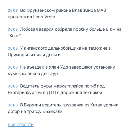
Во Фрунзенском районе Владимира МАЗ
06.08
протаранил Lada Vesta
Лобовая авария собрала пробку больше 8 км на
06.08
"Коле"
У китайского дальнобойщика на таможне в
06.08
Приморье изъяли деньги
Ha въeздax в Улaн-Удэ зaвepшaют ycтaнoвкy
06.08
«yмныx» вecoв для фyp
Водитель фуры маркетплейса погиб под
06.08
Екатеринбургом в ДТП с дорожной техникой
В Бурятии водитель грузовика из Китая уронил
06.08
ротор на трассу «Байкал»
Все новости