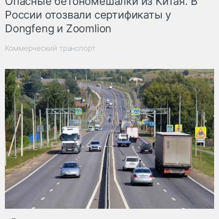
Опасные бетономешалки из Китая. В
России отозвали сертификаты у
Dongfeng и Zoomlion
Коммерческий транспорт