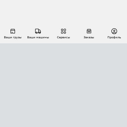
Ваши грузы
Ваши машины
Сервисы
Заказы
Профиль
АВТОМАТИЗАЦИЯ ПЕРЕВОЗОК
Площадки
Заказы
Торги
Тендеры
АТИ-Доки
GPS-мониторинг
АТИ Мессенджер
Цепочки грузов
API ATI.SU
ПОЛЕЗНОЕ
Расчет расстояний
БЕЗОПАСНОСТЬ
Академия ATI.SU
ATI.SU о безопасности