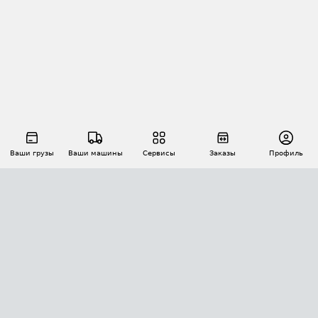
Ваши грузы
Ваши машины
Сервисы
Заказы
Профиль
АВТОМАТИЗАЦИЯ ПЕРЕВОЗОК
Площадки
Заказы
Торги
Тендеры
АТИ-Доки
GPS-мониторинг
АТИ Мессенджер
Цепочки грузов
API ATI.SU