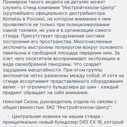
Примером такого акцента на деталях может
служить стенд компании "Инстройтехком-Центр"
(крупнейшего официального дистрибьютора
Komatsu в России), на котором внимание к ним
проявляется не только при позиционировании
самой техники, но уже и в организации самого
стенда. Присутствует продуманная система
построения его пространства. Многочисленные
экспонаты выстроены полукругом вокруг основного
павильона и свободной площади передним ним. За
счет чего посетители воспринимают экспозицию в
виде своеобразной панорамы. Что создает
ощущение масштабности. При этом группы
экспонатов четко разнесены между собой. И хотя на
стенде ассортимент представленного оборудования
велик - от огромного бульдозера до шин - каждый
предмет обращает на себя внимание.
Николай Сизов, руководитель отдела по связям с
общественностью ЗАО "Инстройтехком-Центр":
- Центральная новинка на нашем стенде -
принципиально новый бульдозер D65 EX 16, который