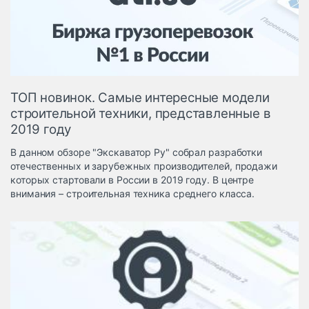
Логистика, грузы
Негабаритные и
опасные грузы
Безопасность и
страхование
ТОП новинок. Самые интересные модели
Таможня и ВЭД
строительной техники, представленные в
2019 году
Склады и
грузовые
В данном обзоре "Экскаватор Ру" собрал разработки
терминалы
отечественных и зарубежных производителей, продажи
Коммерческий
которых стартовали в России в 2019 году. В центре
транспорт
внимания – строительная техника среднего класса.
Спецтехника
Автосервис,
запчасти, шины
Топливо, масла и
Дзен
автохимия