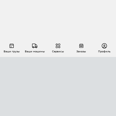
Ваши грузы
Ваши машины
Сервисы
Заказы
Профиль
АВТОМАТИЗАЦИЯ ПЕРЕВОЗОК
Площадки
Заказы
Торги
Тендеры
АТИ-Доки
GPS-мониторинг
АТИ Мессенджер
Цепочки грузов
API ATI.SU
ПОЛЕЗНОЕ