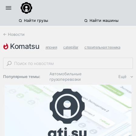
Найти грузы
Найти машины
← Новости
komatsu
япония
caterpillar
строительная техника
Автомобильные
Популярные темы:
Ещё
грузоперевозки
Региональная
логистика
ЭДО, ИТ в
логистике
Дороги,
инфраструктура