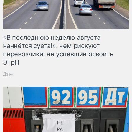
«В последнюю неделю августа
начнётся суета!»: чем рискуют
перевозчики, не успевшие освоить
ЭТрН
Дзен