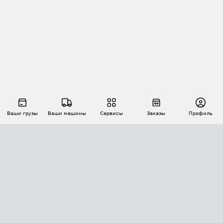
Ваши грузы
Ваши машины
Сервисы
Заказы
Профиль
АВТОМАТИЗАЦИЯ ПЕРЕВОЗОК
Площадки
Заказы
Торги
Тендеры
АТИ-Доки
GPS-мониторинг
АТИ Мессенджер
Цепочки грузов
API ATI.SU