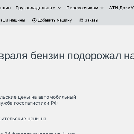
ашин
Грузовладельцам
Перевозчикам
АТИ-Доки
А
Ваши машины
Добавить машину
Заказы
евраля бензин подорожал н
тельские цены на автомобильный
лужба госстатистики РФ
бительские цены на