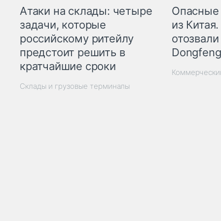
Опасные
Атаки на склады: четыре
из Китая.
задачи, которые
отозвали
российскому ритейлу
Dongfeng
предстоит решить в
кратчайшие сроки
Коммерчески
Склады и грузовые терминалы