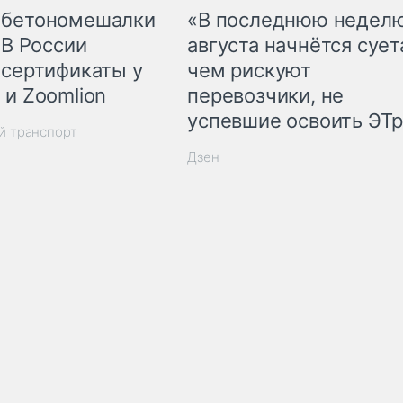
 бетономешалки
«В последнюю недел
 В России
августа начнётся суета
 сертификаты у
чем рискуют
 и Zoomlion
перевозчики, не
успевшие освоить ЭТ
й транспорт
Дзен