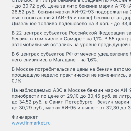
Стоимость 1 литра бензина в среднем по России н
- до 30,72 руб. Цена за литр бензина марки А-76 (
28,52 руб., бензин марки АИ-92-93 подорожал на 2 
высокооктановый (АИ-95 и выше) бензин стал доро
Дизельное топливо подешевело на 3 коп. - до 33,4
В 22 центрах субъектов Российской Федерации з
бензин, в том числе в Самаре - на 1,1%. В 55 цент
автомобильный остались на уровне предыдущей н
В 6 центрах субъектов РФ отмечено удешевление б
него снизились в Магадане - на 1,6%.
В Москве потребительские цены на бензин автомо
прошедшую неделю практически не изменились, в
0,1%.
На наблюдаемых АЗС в Москве бензин марки АИ-92
приобрести по цене от 29,10 до 30,45 руб. за литр
до 34,52 руб., в Санкт-Петербурге - бензин марки 
до 30,29 руб., марки АИ-95 и выше - от 32,30 до 34
Финмаркет
www.finmarket.ru