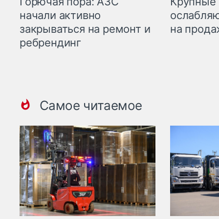
Горючая пора: АЗС
Крупные 
начали активно
ослабляю
закрываться на ремонт и
на прода
ребрендинг
Самое читаемое