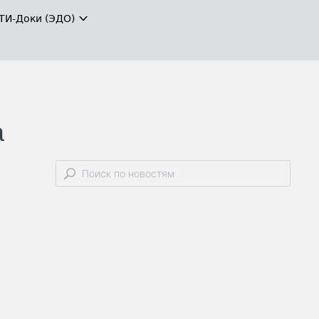
ТИ-Доки (ЭДО)
а