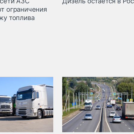
сети АЗС
Дизель остаётся в Ро
т ограничения
жу топлива