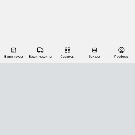
Ваши грузы
Ваши машины
Сервисы
Заказы
Профиль
АВТОМАТИЗАЦИЯ ПЕРЕВОЗОК
Площадки
Заказы
Торги
Тендеры
АТИ-Доки
GPS-мониторинг
АТИ Мессенджер
Цепочки грузов
API ATI.SU
ПОЛЕЗНОЕ