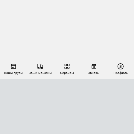
Ваши грузы
Ваши машины
Сервисы
Заказы
Профиль
АВТОМАТИЗАЦИЯ ПЕРЕВОЗОК
Площадки
Заказы
Торги
Тендеры
АТИ-Доки
GPS-мониторинг
АТИ Мессенджер
Цепочки грузов
API ATI.SU