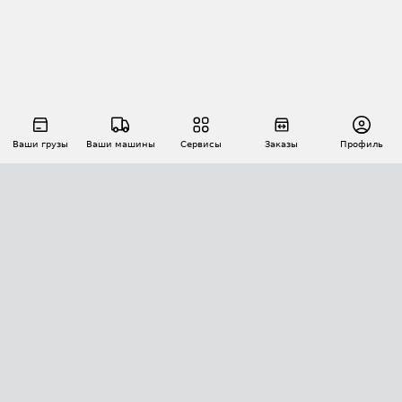
Ваши грузы
Ваши машины
Сервисы
Заказы
Профиль
АВТОМАТИЗАЦИЯ ПЕРЕВОЗОК
Площадки
Заказы
Торги
Тендеры
АТИ-Доки
GPS-мониторинг
АТИ Мессенджер
Цепочки грузов
API ATI.SU
ПОЛЕЗНОЕ
Расчет расстояний
БЕЗОПАСНОСТЬ