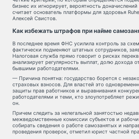
бизнес их игнорирует, вероятность доначислений
считает основатель платформы для здоровья Ruhe
Алексей Свистов.
Как избежать штрафов при найме самозан
В последнее время ФНС усилила контроль за схе
фактически подменяют штатных сотрудников, зая
Налоговая служба прямо говорит о рисках перек
анализирует регулярность выплат, долю дохода от
бывшими работодателями.
— Причина понятна: государство борется с незак
страховых взносов. Для властей это одновременн
защиты прав работников и выравнивания конкур
работодателями и теми, кто злоупотребляет реж
он.
Причем следить за нелегальной занятостью недав
межведомственные комиссии субъектов и рабочие
собирать сведения о работе самозанятых и напра
проведения проверок, отметил юрист частной пр