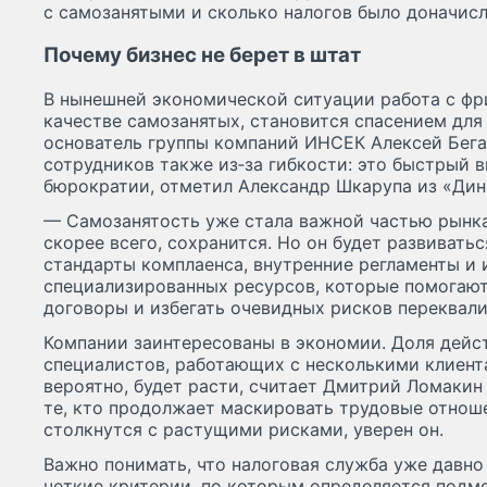
с самозанятыми и сколько налогов было доначисле
Почему бизнес не берет в штат
В нынешней экономической ситуации работа с ф
качестве самозанятых, становится спасением для
основатель группы компаний ИНСЕК Алексей Бега
сотрудников также из‑за гибкости: это быстрый 
бюрократии, отметил Александр Шкарупа из «Дин
— Самозанятость уже стала важной частью рынка
скорее всего, сохранится. Но он будет развивать
стандарты комплаенса, внутренние регламенты и 
специализированных ресурсов, которые помогают
договоры и избегать очевидных рисков переквали
Компании заинтересованы в экономии. Доля дейс
специалистов, работающих с несколькими клиент
вероятно, будет расти, считает Дмитрий Ломакин
те, кто продолжает маскировать трудовые отнош
столкнутся с растущими рисками, уверен он.
Важно понимать, что налоговая служба уже давн
четкие критерии, по которым определяется подм