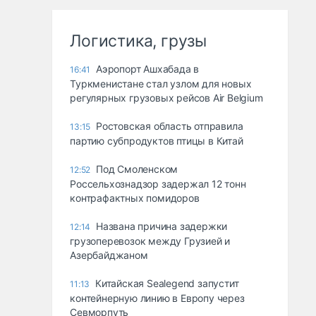
Логистика, грузы
Аэропорт Ашхабада в
16:41
Туркменистане стал узлом для новых
регулярных грузовых рейсов Air Belgium
Ростовская область отправила
13:15
партию субпродуктов птицы в Китай
Под Смоленском
12:52
Россельхознадзор задержал 12 тонн
контрафактных помидоров
Названа причина задержки
12:14
грузоперевозок между Грузией и
Азербайджаном
Китайская Sealegend запустит
11:13
контейнерную линию в Европу через
Севморпуть