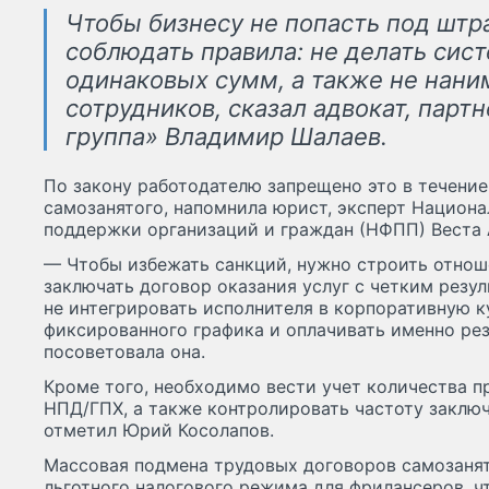
Чтобы бизнесу не попасть под шт
соблюдать правила: не делать сис
одинаковых сумм, а также не нан
сотрудников, сказал адвокат, пар
группа» Владимир Шалаев.
По закону работодателю запрещено это в течение
самозанятого, напомнила юрист, эксперт Национ
поддержки организаций и граждан (НФПП) Веста 
— Чтобы избежать санкций, нужно строить отнош
заключать договор оказания услуг с четким резул
не интегрировать исполнителя в корпоративную ку
фиксированного графика и оплачивать именно резу
посоветовала она.
Кроме того, необходимо вести учет количества 
НПД/ГПХ, а также контролировать частоту заключ
отметил Юрий Косолапов.
Массовая подмена трудовых договоров самозаня
льготного налогового режима для фрилансеров, ч