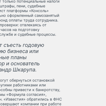
т только потенциальные налоги
штрафы, пени, судебные
ист платформы «Консоль»
льно оформленный самозанятый
онд оплаты труда сотрудника.
проверки: отвлекаясь от
 часов на подготовку
 службе и судебные процессы.
т съесть годовую
ию бизнеса или
нные планы
ор и основатель
андр Шкарупа.
огут обернуться остановкой
ругими работниками или
собны привести к банкротству,
мы «Формула согласия»,
. «Известия» обратились в ФНС
 совершают компании при работе