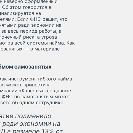
ин неверно оформленный
 Об этом говорится в
циализируется на
елями. Если ФНС решит, что
нятыми ради экономии на
за весь период работы, а
точечный риск, а угроза
отра всей системы найма. Как
мозанятых — в материале
аймом самозанятых
как инструмент гибкого найма
во может привести к
мпании «Консоль» (ее данные
 с ФНС по самозанятым может
всего об одном сотруднике.
иятие подменило
 ради экономии на
Л в размере 13% от