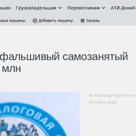
ашин
Грузовладельцам
Перевозчикам
АТИ-Доки
А
Ваши машины
Добавить машину
Заказы
й фальшивый самозанятый
 млн
© Александр Тарасенков 
Фотобанк Лори