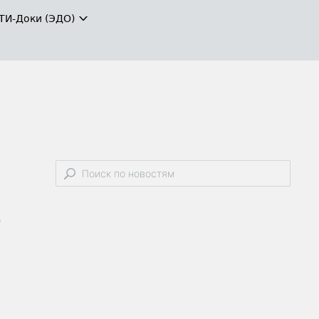
ТИ-Доки (ЭДО)
/