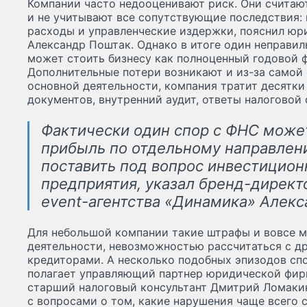
Компании часто недооценивают риск. Они считаю
и не учитывают все сопутствующие последствия: 
расходы и управленческие издержки, пояснил юр
Александр Поштак. Однако в итоге один неправи
может стоить бизнесу как полноценный годовой ф
Дополнительные потери возникают и из-за самой 
основной деятельности, компания тратит десятки
документов, внутренний аудит, ответы налоговой
Фактически один спор с ФНС може
прибыль по отдельному направлен
поставить под вопрос инвестицио
предприятия, указал бренд-директ
event-агентства «Динамика» Алекс
Для небольшой компании такие штрафы и вовсе м
деятельности, невозможностью рассчитаться с д
кредиторами. А несколько подобных эпизодов спо
полагает управляющий партнер юридической фир
старший налоговый консультант Дмитрий Ломакин
с вопросами о том, какие нарушения чаще всего