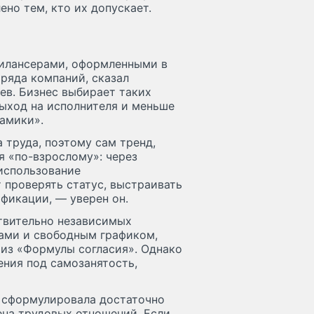
но тем, кто их допускает.
рилансерами, оформленными в
 ряда компаний, сказал
ев. Бизнес выбирает таких
выход на исполнителя и меньше
амики».
 труда, поэтому сам тренд,
ся «по-взрослому»: через
использование
 проверять статус, выстраивать
фикации, — уверен он.
твительно независимых
ами и свободным графиком,
 из «Формулы согласия». Однако
ения под самозанятость,
о сформулировала достаточно
ена трудовых отношений. Если