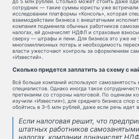
до 5 млн рублей. Столько может стоить даже од
сотрудник — такие суммы юристы уже встречали.
исследовании платформы «Консоль», которая спе
взаимодействии бизнеса с внештатными исполнит
компания подменила обычных работников самоза
налогах, ей доначислят НДФЛ и страховые взносы 
сверху — штрафы и пени. Для бизнеса это уже не 
многомиллионных потерь и необходимость пересм
власти ужесточают контроль за оформлением са
«Известий».
Сколько придется заплатить за схему с н
Всё больше компаний используют самозанятость 
специалистов. Однако иногда такое сотрудничест
претензиям со стороны налоговой. По оценкам ко
изучили «Известия»), для среднего бизнеса спор
обойтись в 3–5 млн рублей, даже если речь идет 
Если налоговая решит, что предпр
штатных работников самозанятыми
налогах, компании доначислят НДФ