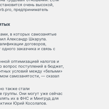
 становится очень высокой,
rb.pro, предприниматель
ятых
мами, в которых самозанятые
вил Александр Шкарупа.
валификации договоров,
 одного заказчика и связь с
онной оптимизацией налогов и
о вопрос поступлений в бюджет,
ентных условий между «белыми»
имом самозанятости, — сказал
но также стали
 группы. Они могут уже сейчас
влять их в ФНС и Минтруд для
актики Юрий Косолапов.