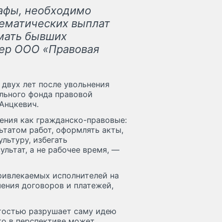
рафы, необходимо
тематических выплат
имать бывших
тнер ООО «Правовая
 двух лет после увольнения
ального фонда правовой
Анцкевич.
ения как гражданско-правовые:
ьтатом работ, оформлять акты,
льтуру, избегать
льтат, а не рабочее время, —
привлекаемых исполнителей на
ения договоров и платежей,
тостью разрушает саму идею
то в перспективе может