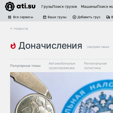
Грузы
Поиск грузов
Машины
Поиск м
Все сервисы
Ваши грузы
Добавить груз
← Новости
доначисления
Смотрите также
Автомобильные
Региональная
Популярные темы:
грузоперевозки
логистика
Склады и
Таможня и ВЭД
грузовые
терминалы