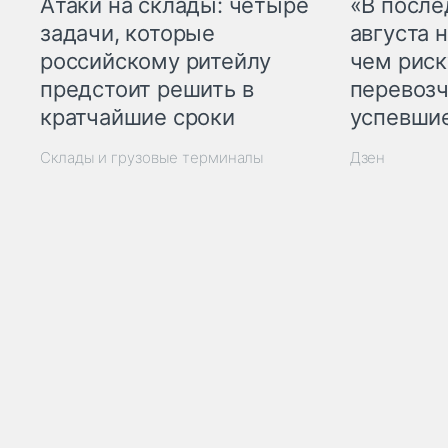
Атаки на склады: четыре
«В посл
задачи, которые
августа н
российскому ритейлу
чем рис
предстоит решить в
перевозч
кратчайшие сроки
успевшие
Склады и грузовые терминалы
Дзен