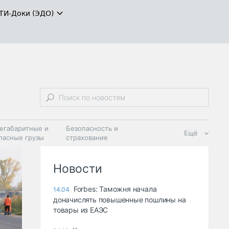
ТИ-Доки (ЭДО)
егабаритные и
Безопасность и
Ещё
пасные грузы
страхование
 масла и
Дзен
ия
Новости
Forbes: Таможня начала
14.04
доначислять повышенные пошлины на
товары из ЕАЭС