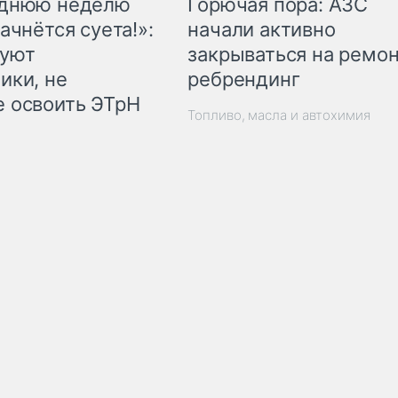
Горючая пора: АЗС
еднюю неделю
начали активно
ачнётся суета!»:
закрываться на ремон
куют
ребрендинг
ики, не
 освоить ЭТрН
Топливо, масла и автохимия