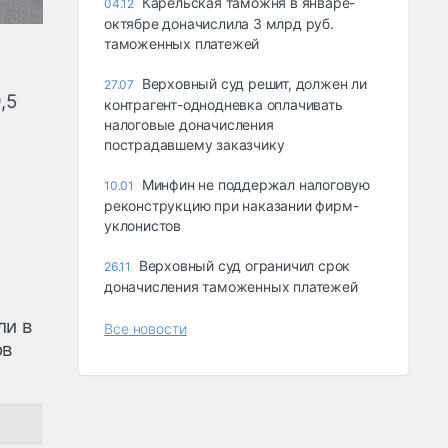
Карельская таможня в январе-
04.12
октябре доначислила 3 млрд руб.
таможенных платежей
Верховный суд решит, должен ли
27.07
,5
контрагент-однодневка оплачивать
налоговые доначисления
пострадавшему заказчику
Минфин не поддержал налоговую
10.01
реконструкцию при наказании фирм-
уклонистов
Верховный суд ограничил срок
26.11
доначисления таможенных платежей
ли в
Все новости
ов