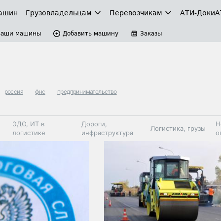
ашин
Грузовладельцам
Перевозчикам
АТИ-Доки
А
Ваши машины
Добавить машину
Заказы
россия
фнс
предпринимательство
ЭДО, ИТ в
Дороги,
Н
Логистика, грузы
логистике
инфраструктура
о
Коммерческий
Автосервис,
Топливо,
Спецтехника
транспорт
запчасти, шины
автохим