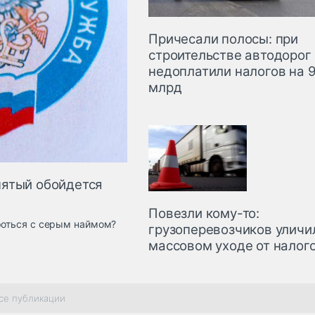
Причесали полосы: при
строительстве автодорог
недоплатили налогов на 9
млрд
нятый обойдется
Повезли кому-то:
роться с серым наймом?
грузоперевозчиков уличи
массовом уходе от налог
се публикации