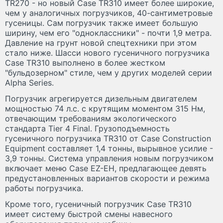
TR270 - но новый Case TR310 имеет более широкие,
чем у аналогичных погрузчиков, 40-сантиметровые
гусеницы. Сам погрузчик также имеет большую
ширину, чем его "одноклассники" - почти 1,9 метра.
Давление на грунт новой спецтехники при этом
стало ниже. Шасси нового гусеничного погрузчика
Case TR310 выполнено в более жестком
"бульдозерном" стиле, чем у других моделей серии
Alpha Series.
Погрузчик агрегируется дизельным двигателем
мощностью 74 л.с. с крутящим моментом 315 Нм,
отвечающим требованиям экологического
стандарта Tier 4 Final. Грузоподъемность
гусеничного погрузчика TR310 от Сase Construction
Equipment составляет 1,4 тонны, вырывное усилие -
3,9 тонны. Система управления новым погрузчиком
включает меню Case EZ-EH, предлагающее девять
предустановленных вариантов скорости и режима
работы погрузчика.
Кроме того, гусеничный погрузчик Case TR310
имеет систему быстрой смены навесного