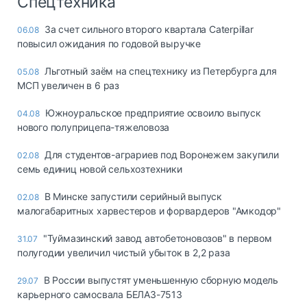
Спецтехника
За счет сильного второго квартала Caterpillar
06.08
повысил ожидания по годовой выручке
Льготный заём на спецтехнику из Петербурга для
05.08
МСП увеличен в 6 раз
Южноуральское предприятие освоило выпуск
04.08
нового полуприцепа-тяжеловоза
Для студентов-аграриев под Воронежем закупили
02.08
семь единиц новой сельхозтехники
В Минске запустили серийный выпуск
02.08
малогабаритных харвестеров и форвардеров "Амкодор"
"Туймазинский завод автобетоновозов" в первом
31.07
полугодии увеличил чистый убыток в 2,2 раза
В России выпустят уменьшенную сборную модель
29.07
карьерного самосвала БЕЛАЗ-7513