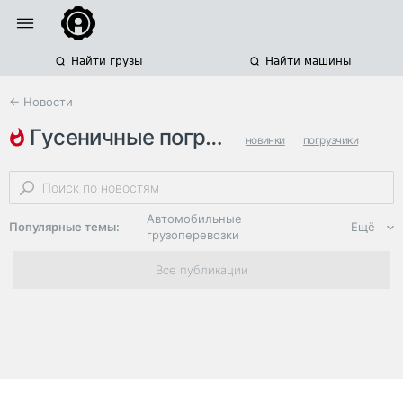
Найти грузы
Найти машины
← Новости
гусеничные погрузчики
новинки
погрузчики
строительная техника
Автомобильные
Популярные темы:
Ещё
грузоперевозки
Региональная
Все публикации
логистика
ЭДО, ИТ в
логистике
Дороги,
инфраструктура