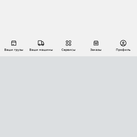
Ваши грузы
Ваши машины
Сервисы
Заказы
Профиль
АВТОМАТИЗАЦИЯ ПЕРЕВОЗОК
Площадки
Заказы
Торги
Тендеры
АТИ-Доки
GPS-мониторинг
АТИ Мессенджер
Цепочки грузов
API ATI.SU
ПОЛЕЗНОЕ
Расчет расстояний
БЕЗОПАСНОСТЬ