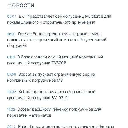
Логистика, грузы
Новости
Негабаритные и
BKT представляет серию гусениц Multiforce для
05.04
опасные грузы
промышленного и строительного применения
Безопасность и
страхование
Doosan Bobcat представила первый в мире
26.01
полностью электрический компактный гусеничный
Таможня и ВЭД
погрузчик
Склады и
В Case создали самый мощный компактный
01.10
грузовые
гусеничный погрузчик TV620B
терминалы
Коммерческий
Bobcat выпускает ограниченную серию
07.05
транспорт
компактных погрузчиков M3
Спецтехника
Kubota представила новый компактный
10.03
гусеничный погрузчик SVL97-2
Автосервис,
запчасти, шины
Doosan расширил линейку погрузчиков для
11.02
Топливо, масла и
перевалки материалов
Дзен
автохимия
Bobcat представил новые погрузчики для Европы
30.12