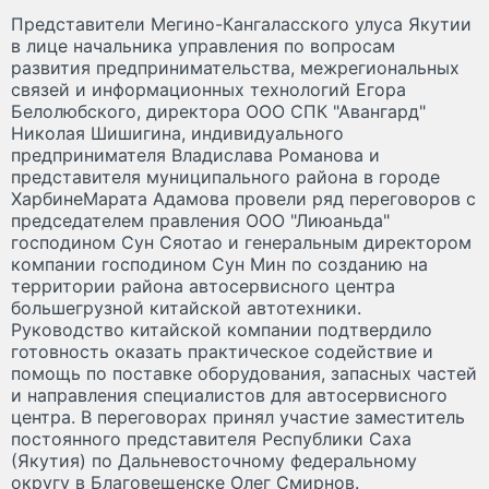
Представители Мегино-Кангаласского улуса Якутии
в лице начальника управления по вопросам
развития предпринимательства, межрегиональных
связей и информационных технологий Егора
Белолюбского, директора ООО СПК "Авангард"
Николая Шишигина, индивидуального
предпринимателя Владислава Романова и
представителя муниципального района в городе
ХарбинеМарата Адамова провели ряд переговоров с
председателем правления ООО "Лиюаньда"
господином Сун Сяотао и генеральным директором
компании господином Сун Мин по созданию на
территории района автосервисного центра
большегрузной китайской автотехники.
Руководство китайской компании подтвердило
готовность оказать практическое содействие и
помощь по поставке оборудования, запасных частей
и направления специалистов для автосервисного
центра. В переговорах принял участие заместитель
постоянного представителя Республики Саха
(Якутия) по Дальневосточному федеральному
округу в Благовещенске Олег Смирнов.