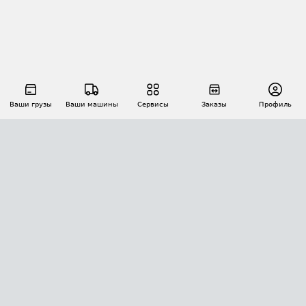
Ваши грузы
Ваши машины
Сервисы
Заказы
Профиль
АВТОМАТИЗАЦИЯ ПЕРЕВОЗОК
Площадки
Заказы
Торги
Тендеры
АТИ-Доки
GPS-мониторинг
АТИ Мессенджер
Цепочки грузов
API ATI.SU
ПОЛЕЗНОЕ
Расчет расстояний
БЕЗОПАСНОСТЬ
Академия ATI.SU