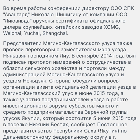
Во время работы конференции директору ООО СПК
"Авангард" Николаю Шишигину от компании ООО
"Лиюаньда" вручены сертификаты официального
дилера крупнейших китайских заводов XCMG,
Weichai, Yuchai, Shangchai.
Представители Мегино-Кангаласского улуса также
провели переговоры с заместителем мэра уезда
Няньцзян господином Лиу. В сентярбе 2014 года был
подписан протокол намерений о сотрудничестве в
области сельского хозяйства и торговли между
администрацией Мегино-Кангаласского улуса и
уездом Неньцзян. Стороны обсудили вопросы
организации визита официальной делегации уезда в
Мегино-Кангалассский улус в июне 2015 года, а
также участия предпринимателей уезда в работе
инвестиционного форума субъектов малого и
среднего предпринимательства Заречной группы
улусов Якутии, который состоится 5 июня 2015 года
в поселке Нижний Бестях, сообщает Постоянное
представительство Республики Саха (Якутия) по
Дальневосточному федеральному округу в г.