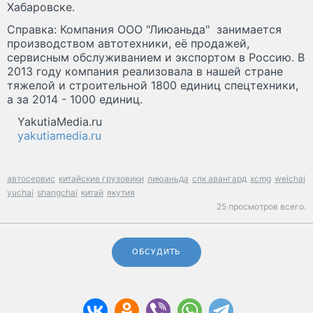
Хабаровске.
Справка: Компания ООО "Лиюаньда" занимается
производством автотехники, её продажей,
сервисным обслуживанием и экспортом в Россию. В
2013 году компания реализовала в нашей стране
тяжелой и строительной 1800 единиц спецтехники,
а за 2014 - 1000 единиц.
YakutiaMedia.ru
yakutiamedia.ru
автосервис
китайские грузовики
лиюаньда
спк авангард
xcmg
weichai
yuchai
shangchai
китай
якутия
25 просмотров всего.
ОБСУДИТЬ