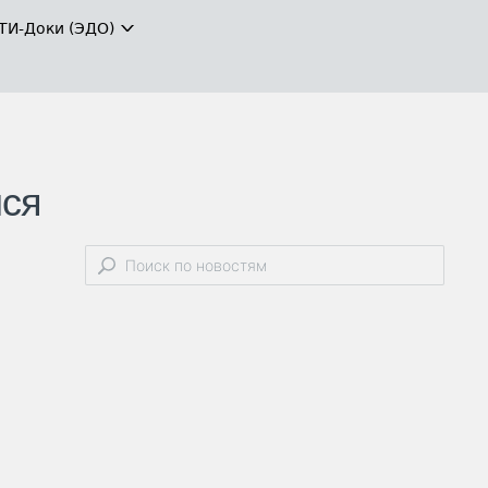
ТИ-Доки (ЭДО)
лся