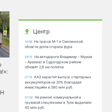
Центр
На трассе М-1 в Смоленской
16:58
области дотла сгорела фура
На автодороге Владимир – Муром
08:15
– Арзамас в Судогодском районе
ю
обновят 2,8 км полотна
!»:
КАЗ нарастит выпуск стартерных
07:19
аккумуляторов на 20% благодаря
инвестициям в 380 млн руб.
рН
На ремонт коммунальной и
07:06
грузовой спецтехники в Туле выделили
40 млн руб.