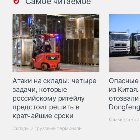
Самое читаемое
Опасные
Атаки на склады: четыре
из Китая.
задачи, которые
отозвали
российскому ритейлу
Dongfeng
предстоит решить в
кратчайшие сроки
Коммерчески
Склады и грузовые терминалы