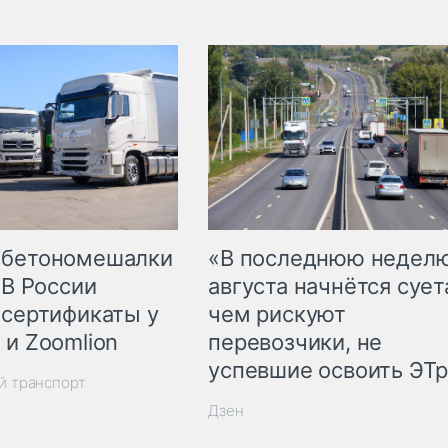
 бетономешалки
«В последнюю недел
 В России
августа начнётся суета
 сертификаты у
чем рискуют
 и Zoomlion
перевозчики, не
успевшие освоить ЭТ
й транспорт
Дзен