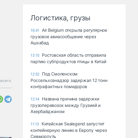
Логистика, грузы
Air Belgium открыла регулярное
16:41
грузовое авиасообщение через
Ашхабад
Ростовская область отправила
13:15
партию субпродуктов птицы в Китай
Под Смоленском
12:52
Россельхознадзор задержал 12 тонн
 всего.
контрафактных помидоров
Названа причина задержки
12:14
грузоперевозок между Грузией и
Азербайджаном
Китайская Sealegend запустит
11:13
контейнерную линию в Европу через
Севморпуть