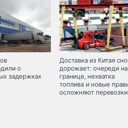
Доставка из Китая сно
ров
дорожает: очереди на
дили о
границе, нехватка
ых задержках
топлива и новые прав
осложняют перевозки