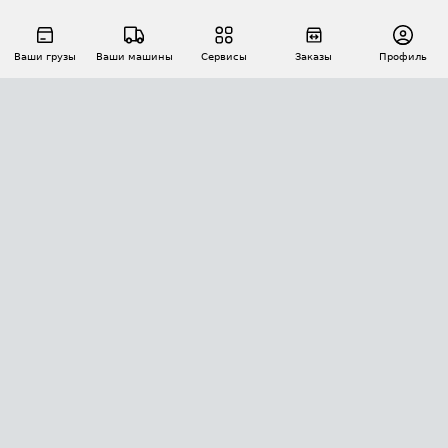
Ваши грузы
Ваши машины
Сервисы
Заказы
Профиль
АВТОМАТИЗАЦИЯ ПЕРЕВОЗОК
Площадки
Заказы
Торги
Тендеры
АТИ-Доки
GPS-мониторинг
АТИ Мессенджер
Цепочки грузов
API ATI.SU
ПОЛЕЗНОЕ
Расчет расстояний
БЕЗОПАСНОСТЬ
Академия ATI.SU
ATI.SU о безопасности
Звезды ATI.SU на вашем сайте
КОНТАКТЫ И ТАРИФЫ
Памятка по проверке контрагентов
Индекс ATI.SU FTL РФ
О системе ATI.SU
Светофор+
Средние ставки
ИНФОРМАЦИЯ
Контактная информация