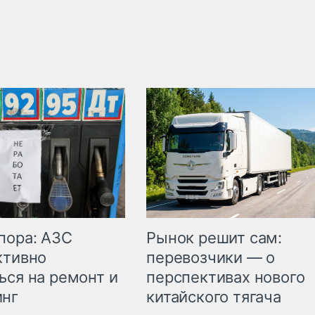
пора: АЗС
Рынок решит сам:
ктивно
перевозчики — о
ься на ремонт и
перспективах нового
инг
китайского тягача