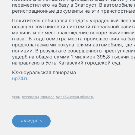
переместил его на базу в Златоуст. В автомобиле
регистрационные документы на эти транспортные
Похититель собирался продать украденный лесовоз
оснащен спутниковой системой глобальной навига
машины и ее местонахождение вскоре вычислили
глаза". В ходе осмотра места происшествия на б
предполагаемыми покупателями автомобиля, где 
полиции. В результате совершенного преступлен
ущерб на общую сумму 1 миллион 395,8 тысячи ру
направлено в Усть-Катавский городской суд.
Южноуральская панорама
up74.ru
угон
лесовозы
глонасс
челябинская область
ОБСУДИТЬ