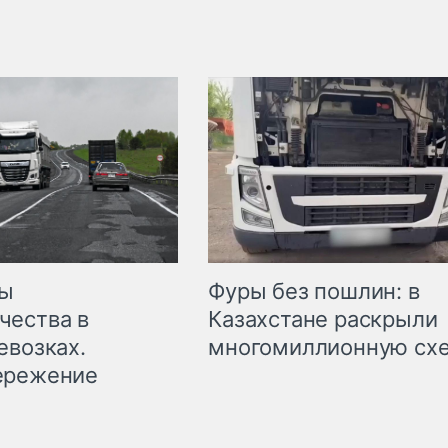
мы
Фуры без пошлин: в
чества в
Казахстане раскрыли
евозках.
многомиллионную сх
ережение