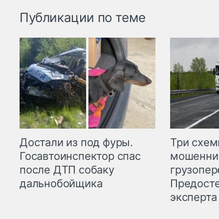
Публикации по теме
Три схе
Достали из под фуры.
мошенни
Госавтоинспектор спас
грузопер
после ДТП собаку
Предост
дальнобойщика
эксперта