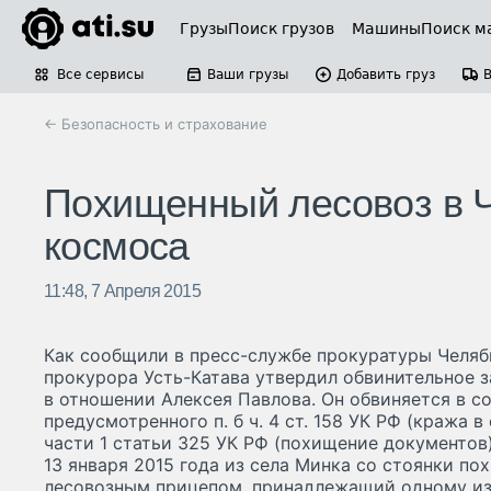
Грузы
Поиск грузов
Машины
Поиск м
Все сервисы
Ваши грузы
Добавить груз
← Безопасность и страхование
Похищенный лесовоз в Ч
космоса
11:48, 7 Апреля 2015
Как сообщили в пресс-службе прокуратуры Челяб
прокурора Усть-Катава утвердил обвинительное 
в отношении Алексея Павлова. Он обвиняется в с
предусмотренного п. б ч. 4 ст. 158 УК РФ (кража 
части 1 статьи 325 УК РФ (похищение документов
13 января 2015 года из села Минка со стоянки п
лесовозным прицепом, принадлежащий одному из