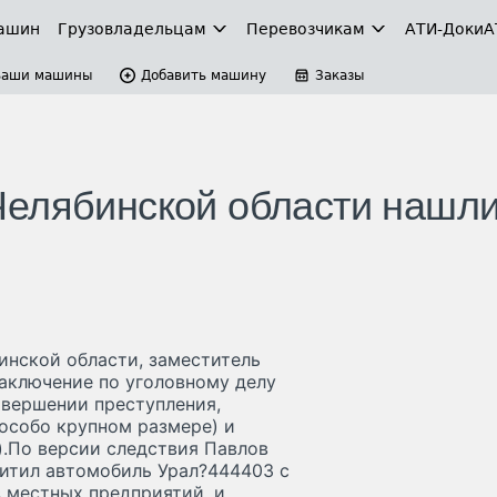
ашин
Грузовладельцам
Перевозчикам
АТИ-Доки
А
Ваши машины
Добавить машину
Заказы
елябинской области нашли
инской области, заместитель
заключение по уголовному делу
овершении преступления,
в особо крупном размере) и
).По версии следствия Павлов
охитил автомобиль Урал?444403 с
 местных предприятий, и