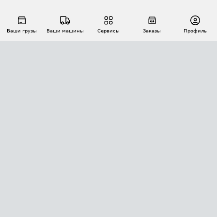
Ваши грузы
Ваши машины
Сервисы
Заказы
Профиль
АВТОМАТИЗАЦИЯ ПЕРЕВОЗОК
Площадки
Заказы
Торги
Тендеры
АТИ-Доки
GPS-мониторинг
АТИ Мессенджер
Цепочки грузов
API ATI.SU
ПОЛЕЗНОЕ
Расчет расстояний
БЕЗОПАСНОСТЬ
Академия ATI.SU
ATI.SU о безопасности
Звезды ATI.SU на вашем сайте
КОНТАКТЫ И ТАРИФЫ
Памятка по проверке контрагентов
Индекс ATI.SU FTL РФ
О системе ATI.SU
Светофор+
Средние ставки
ИНФОРМАЦИЯ