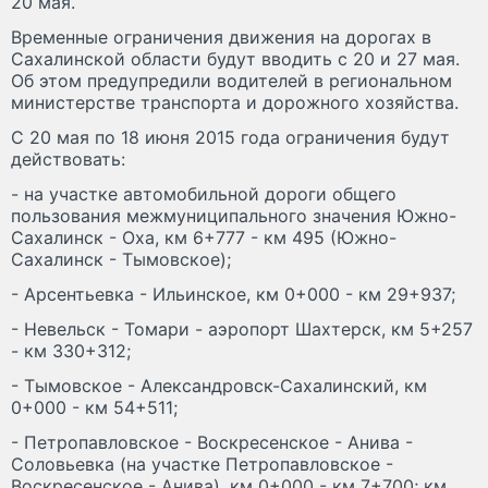
20 мая.
Временные ограничения движения на дорогах в
Сахалинской области будут вводить с 20 и 27 мая.
Об этом предупредили водителей в региональном
министерстве транспорта и дорожного хозяйства.
С 20 мая по 18 июня 2015 года ограничения будут
действовать:
- на участке автомобильной дороги общего
пользования межмуниципального значения Южно-
Сахалинск - Оха, км 6+777 - км 495 (Южно-
Сахалинск - Тымовское);
- Арсентьевка - Ильинское, км 0+000 - км 29+937;
- Невельск - Томари - аэропорт Шахтерск, км 5+257
- км 330+312;
- Тымовское - Александровск-Сахалинский, км
0+000 - км 54+511;
- Петропавловское - Воскресенское - Анива -
Соловьевка (на участке Петропавловское -
Воскресенское - Анива), км 0+000 - км 7+700; км