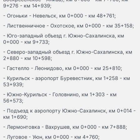
9+276 - км 14+939;
- Огоньки - Невельск, км 0+000 - км 48+761;
- Лиственничное - Охотское, км 0+000 - км 35+158;
- Юго-западный объезд г. Южно-Сахалинска, км
0+000 - км 9+733;
- Северо-западный объезд г. Южно-Сахалинска, км
2+880 - км 10+598;
- Гастелло - Леонидово, км 0+000 - км 25+810;
- Курильск - аэропорт Буревестник, км 1+258 - км
53+939;
- Южно-Курильск - Головнино, км 1+303 - км
56+573;
- Подъезд к аэропорту Южно-Сахалинск, км 0+014 -
км 1+690;
- Лермонтовка - Вахрушев, км 0+000 - км 7+888;
- Луговое - Уюн, км 0+000 - км 4+760;