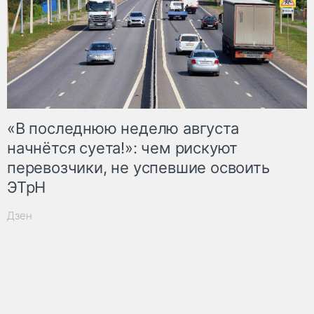
«В последнюю неделю августа
начнётся суета!»: чем рискуют
перевозчики, не успевшие освоить
ЭТрН
Дзен