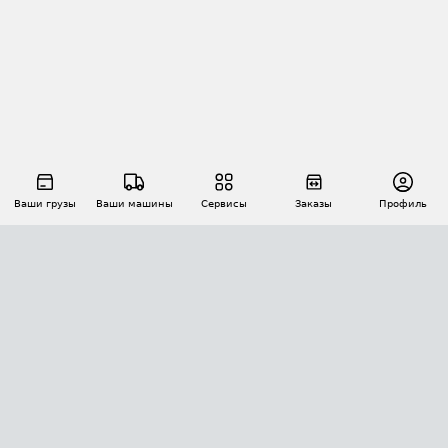
Ваши грузы
Ваши машины
Сервисы
Заказы
Профиль
АВТОМАТИЗАЦИЯ ПЕРЕВОЗОК
Площадки
Заказы
Торги
Тендеры
АТИ-Доки
GPS-мониторинг
АТИ Мессенджер
Цепочки грузов
API ATI.SU
ПОЛЕЗНОЕ