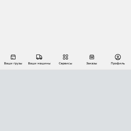
Ваши грузы
Ваши машины
Сервисы
Заказы
Профиль
АВТОМАТИЗАЦИЯ ПЕРЕВОЗОК
Площадки
Заказы
Торги
Тендеры
АТИ-Доки
GPS-мониторинг
АТИ Мессенджер
Цепочки грузов
API ATI.SU