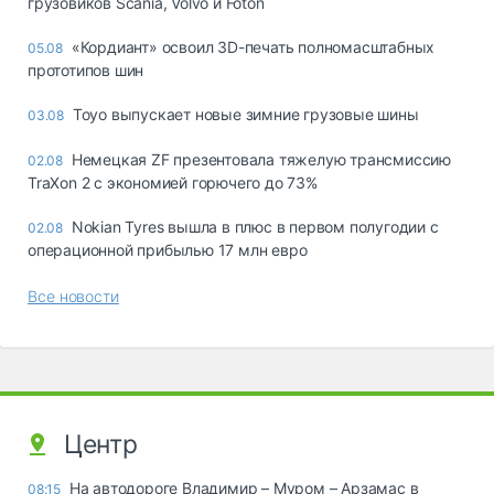
грузовиков Scania, Volvo и Foton
«Кордиант» освоил 3D-печать полномасштабных
05.08
прототипов шин
Toyo выпускает новые зимние грузовые шины
03.08
Немецкая ZF презентовала тяжелую трансмиссию
02.08
TraXon 2 с экономией горючего до 73%
Nokian Tyres вышла в плюс в первом полугодии с
02.08
операционной прибылью 17 млн евро
Все новости
Центр
На автодороге Владимир – Муром – Арзамас в
08:15