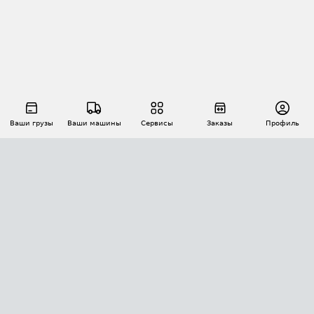
Ваши грузы
Ваши машины
Сервисы
Заказы
Профиль
АВТОМАТИЗАЦИЯ ПЕРЕВОЗОК
Площадки
Заказы
Торги
Тендеры
АТИ-Доки
GPS-мониторинг
АТИ Мессенджер
Цепочки грузов
API ATI.SU
ПОЛЕЗНОЕ
Расчет расстояний