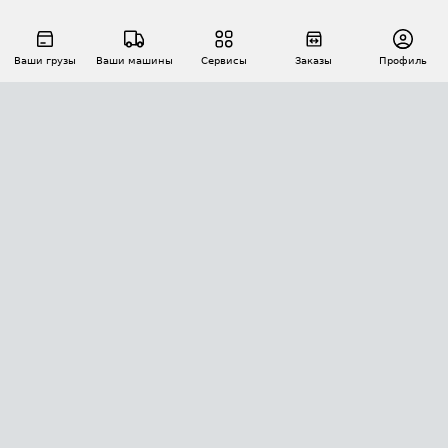
Ваши грузы
Ваши машины
Сервисы
Заказы
Профиль
АВТОМАТИЗАЦИЯ ПЕРЕВОЗОК
Площадки
Заказы
Торги
Тендеры
АТИ-Доки
GPS-мониторинг
АТИ Мессенджер
Цепочки грузов
API ATI.SU
ПОЛЕЗНОЕ
Расчет расстояний
БЕЗОПАСНОСТЬ
Академия ATI.SU
ATI.SU о безопасности
Звезды ATI.SU на вашем сайте
КОНТАКТЫ И ТАРИФЫ
Памятка по проверке контрагентов
Индекс ATI.SU FTL РФ
О системе ATI.SU
Светофор+
Средние ставки
ИНФОРМАЦИЯ