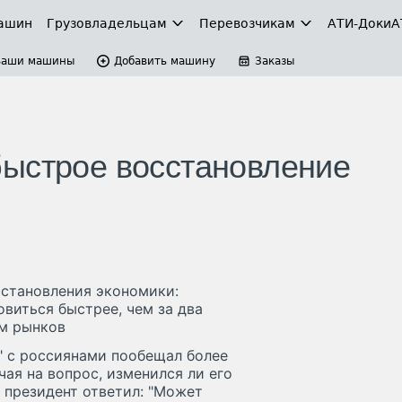
ашин
Грузовладельцам
Перевозчикам
АТИ-Доки
А
Ваши машины
Добавить машину
Заказы
быстрое восстановление
сстановления экономики:
виться быстрее, чем за два
ом рынков
" с россиянами пообещал более
ая на вопрос, изменился ли его
, президент ответил: "Может