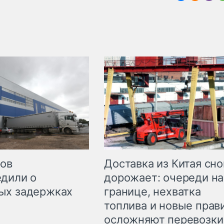
Доставка из Китая сно
ров
дорожает: очереди на
дили о
границе, нехватка
ых задержках
топлива и новые прав
осложняют перевозки