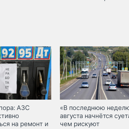
пора: АЗС
«В последнюю недел
ктивно
августа начнётся суета
ься на ремонт и
чем рискуют