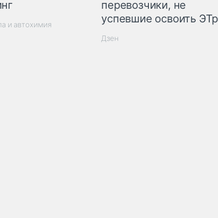
инг
перевозчики, не
успевшие освоить ЭТ
ла и автохимия
Дзен