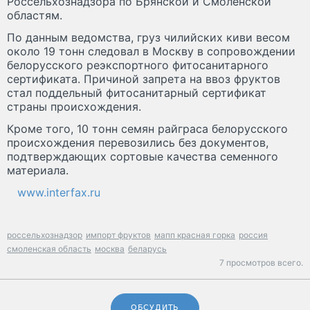
Россельхознадзора по Брянской и Смоленской
областям.
По данным ведомства, груз чилийских киви весом
около 19 тонн следовал в Москву в сопровождении
белорусского реэкспортного фитосанитарного
сертификата. Причиной запрета на ввоз фруктов
стал поддельный фитосанитарный сертификат
страны происхождения.
Кроме того, 10 тонн семян райграса белорусского
происхождения перевозились без документов,
подтверждающих сортовые качества семенного
материала.
www.interfax.ru
россельхознадзор
импорт фруктов
мапп красная горка
россия
смоленская область
москва
беларусь
7 просмотров всего.
ОБСУДИТЬ