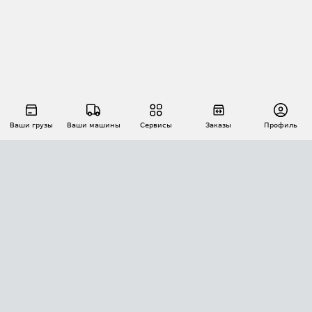
Ваши грузы
Ваши машины
Сервисы
Заказы
Профиль
АВТОМАТИЗАЦИЯ ПЕРЕВОЗОК
Площадки
Заказы
Торги
Тендеры
АТИ-Доки
GPS-мониторинг
АТИ Мессенджер
Цепочки грузов
API ATI.SU
ПОЛЕЗНОЕ
Расчет расстояний