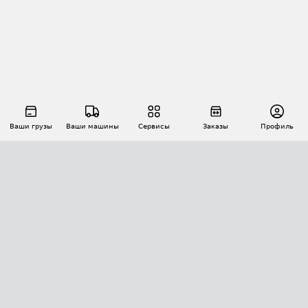
Ваши грузы
Ваши машины
Сервисы
Заказы
Профиль
АВТОМАТИЗАЦИЯ ПЕРЕВОЗОК
Площадки
Заказы
Торги
Тендеры
АТИ-Доки
GPS-мониторинг
АТИ Мессенджер
Цепочки грузов
API ATI.SU
ПОЛЕЗНОЕ