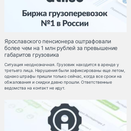
Логистика, грузы
Негабаритные и
опасные грузы
Безопасность и
страхование
Ярославского пенсионера оштрафовали
Таможня и ВЭД
более чем на 1 млн рублей за превышение
габаритов грузовика
Склады и
грузовые
Ситуация неоднозначная. Грузовик находится в аренде у
терминалы
третьего лица. Нарушения были зафиксированы еще летом,
Коммерческий
однако штрафы пришли только сейчас, когда все сроки на
транспорт
обжалования и скидки давно прошли. Ответственные
ведомства на контакт не идут.
Спецтехника
Автосервис,
запчасти, шины
Топливо, масла и
Дзен
автохимия