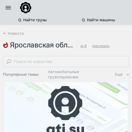
Найти грузы
Найти машины
← Новости
ярославская область
м-8
ярославль
ремонт дорог
Автомобильные
Популярные темы:
Ещё
грузоперевозки
Региональная
логистика
ЭДО, ИТ в
логистике
Дороги,
инфраструктура