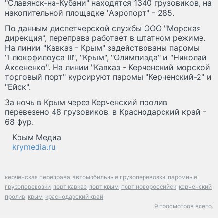
"Славянск-на-Кубани" находятся 1340 грузовиков, на
накопительной площадке "Аэропорт" - 285.
По данным диспетчерской службы ООО "Морская
дирекция", переправа работает в штатном режиме.
На линии "Кавказ - Крым" задействованы паромы
"Глюкофилоуса III", "Крым", "Олимпиада" и "Николай
Аксененко". На линии "Кавказ - Керченский морской
торговый порт" курсируют паромы "Керченский-2" и
"Ейск".
За ночь в Крым через Керченский пролив
перевезено 48 грузовиков, в Краснодарский край -
68 фур.
Крым Медиа
krymedia.ru
керченская переправа
автомобильные грузоперевозки
паромные
грузоперевозки
порт кавказ
порт крым
порт новороссийск
керченский
пролив
крым
краснодарский край
9 просмотров всего.