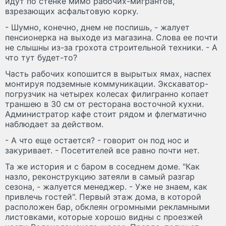
идут по стенке мимо рабочих-мигрантов,
взрезающих асфальтовую корку.
- Шумно, конечно, днем не поспишь, - жалует
пенсионерка на выходе из магазина. Слова ее почти
не слышны из-за грохота строительной техники. - А
что тут будет-то?
Часть рабочих копошится в вырытых ямах, наспех
монтируя подземные коммуникации. Экскаватор-
погрузчик на четырех колесах филигранно копает
траншею в 30 см от ресторана восточной кухни.
Администратор кафе стоит рядом и флегматично
наблюдает за действом.
- А что еще остается? - говорит он под нос и
закуривает. - Посетителей все равно почти нет.
Та же история и с баром в соседнем доме. "Как
назло, реконструкцию затеяли в самый разгар
сезона, - жалуется менеджер. - Уже не знаем, как
привлечь гостей". Первый этаж дома, в которой
расположен бар, обклеян огромными рекламными
листовками, которые хорошо видны с проезжей