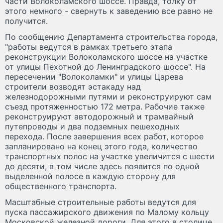
части Волоколамского шоссе. Правда, толку от
этого немного - свернуть к заведению все равно не
получится.
По сообщению Департамента строительства города,
"работы ведутся в рамках третьего этапа
реконструкции Волоколамского шоссе на участке
от улицы Пехотной до Ленинградского шоссе". На
пересечении "Волоколамки" и улицы Царева
строители возводят эстакаду над
железнодорожными путями и реконструируют сам
съезд протяженностью 172 метра. Рабочие также
реконструируют автодорожный и трамвайный
путепроводы и два подземных пешеходных
перехода. После завершения всех работ, которое
запланировано на конец этого года, количество
транспортных полос на участке увеличится с шести
до десяти, в том числе здесь появится по одной
выделенной полосе в каждую сторону для
общественного транспорта.
Масштабные строительные работы ведутся для
пуска пассажирского движения по Малому кольцу
Московской железной дороги. Для этого в столице