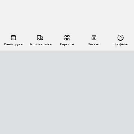
Ваши грузы
Ваши машины
Сервисы
Заказы
Профиль
АВТОМАТИЗАЦИЯ ПЕРЕВОЗОК
Площадки
Заказы
Торги
Тендеры
АТИ-Доки
GPS-мониторинг
АТИ Мессенджер
Цепочки грузов
API ATI.SU
ПОЛЕЗНОЕ
Расчет расстояний
БЕЗОПАСНОСТЬ
Академия ATI.SU