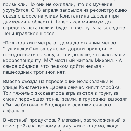
привыкли. Но они не ожидали, что их мучения
усугубятся. С 18 апреля закрылся на реконструкцию
съезд с шоссе на улицу Константина Царева (при
движении в область). Теперь как минимум до
середины лета нельзя будет повернуть на соседнее
Ленинградское шоссе.
-Полтора километра от дома до станции метро
"Тушинская" из-за сужения дороги приходится
преодолевать по часу, а то и дольше, - пожаловался
корреспонденту "МК" местный житель Михаил. - А
самое обидное, что пешком дойти нельзя -
пешеходных тропинок нет.
Вместо съезда на пересечении Волоколамки и
улицы Константина Царева сейчас кипит стройка.
Три тяжелых экскаватора вгрызаются в грунт, за
смену перемещая тонны земли, а грузовики вывозят
сбитые бетонные бордюры и осколки снятого
асфальта.
В местный продуктовый магазин, расположенный в
пристройке к первому этажу жилого дома, люди