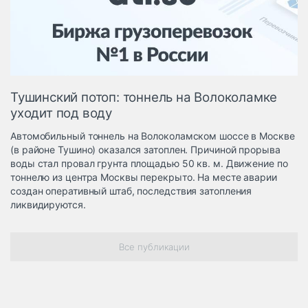
Логистика, грузы
Негабаритные и
опасные грузы
Безопасность и
страхование
Тушинский потоп: тоннель на Волоколамке
Таможня и ВЭД
уходит под воду
Склады и
Автомобильный тоннель на Волоколамском шоссе в Москве
грузовые
(в районе Тушино) оказался затоплен. Причиной прорыва
терминалы
воды стал провал грунта площадью 50 кв. м. Движение по
Коммерческий
тоннелю из центра Москвы перекрыто. На месте аварии
транспорт
создан оперативный штаб, последствия затопления
ликвидируются.
Спецтехника
Автосервис,
Все публикации
запчасти, шины
Топливо, масла и
Дзен
автохимия