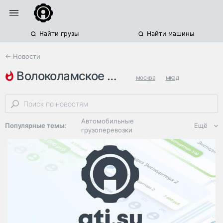
Найти грузы
Найти машины
← Новости
волоколамское шоссе
москва
мкад
ремонт дорог
Автомобильные
Популярные темы:
Ещё
грузоперевозки
Региональная
логистика
ЭДО, ИТ в
логистике
Дороги,
инфраструктура