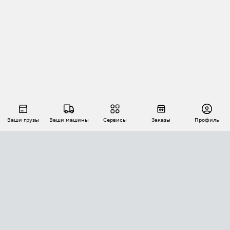
Ваши грузы
Ваши машины
Сервисы
Заказы
Профиль
АВТОМАТИЗАЦИЯ ПЕРЕВОЗОК
Площадки
Заказы
Торги
Тендеры
АТИ-Доки
GPS-мониторинг
АТИ Мессенджер
Цепочки грузов
API ATI.SU