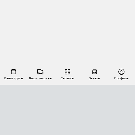
Ваши грузы
Ваши машины
Сервисы
Заказы
Профиль
АВТОМАТИЗАЦИЯ ПЕРЕВОЗОК
Площадки
Заказы
Торги
Тендеры
АТИ-Доки
GPS-мониторинг
АТИ Мессенджер
Цепочки грузов
API ATI.SU