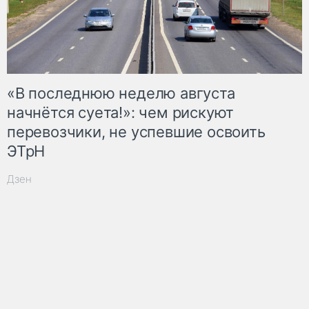
«В последнюю неделю августа
начнётся суета!»: чем рискуют
перевозчики, не успевшие освоить
ЭТрН
Дзен