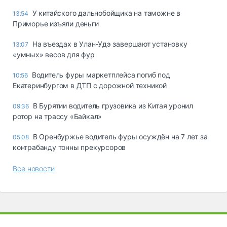
У китайского дальнобойщика на таможне в
13:54
Приморье изъяли деньги
Ha въeздax в Улaн-Удэ зaвepшaют ycтaнoвкy
13:07
«yмныx» вecoв для фyp
Водитель фуры маркетплейса погиб под
10:56
Екатеринбургом в ДТП с дорожной техникой
В Бурятии водитель грузовика из Китая уронил
09:36
ротор на трассу «Байкал»
В Оренбуржье водитель фуры осуждён на 7 лет за
05.08
контрабанду тонны прекурсоров
Все новости