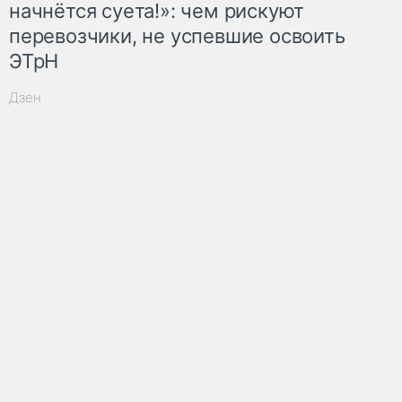
начнётся суета!»: чем рискуют
перевозчики, не успевшие освоить
ЭТрН
Дзен