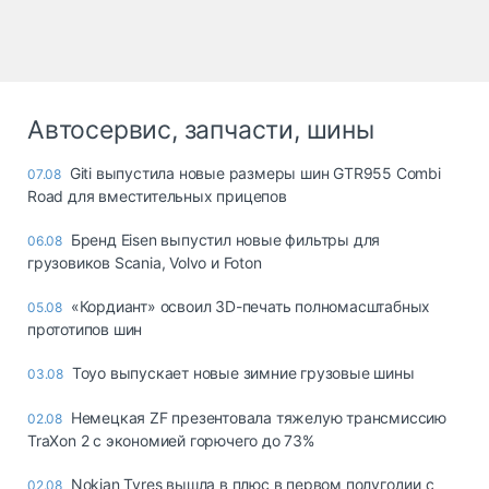
Автосервис, запчасти, шины
Giti выпустила новые размеры шин GTR955 Combi
07.08
Road для вместительных прицепов
Бренд Eisen выпустил новые фильтры для
06.08
грузовиков Scania, Volvo и Foton
«Кордиант» освоил 3D-печать полномасштабных
05.08
прототипов шин
Toyo выпускает новые зимние грузовые шины
03.08
Немецкая ZF презентовала тяжелую трансмиссию
02.08
TraXon 2 с экономией горючего до 73%
Nokian Tyres вышла в плюс в первом полугодии с
02.08