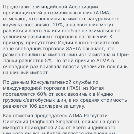
Представители индийской Ассоциации
производителей автомобильных шин (ATMA)
отмечают, что пошлины на импорт натурального
каучука составляют 20%, а на ввоз шин могут
равняться всего 5% или вообще не взиматься по
условиям различных торговых соглашений. К
примеру, присутствие Индии в южно-азиатской
зоне свободной торговли SAFTA означает, что
размер пошлин на импорт шин из Пакистана и Шри-
Ланки равняется 5%. По этой причине ATMA в
очередной раз призвала власти увеличить пошлины
на шинный импорт.
По данным Консультативной службы по
международной торговле (ITAS), из Китая
поставляется 60% от всех ввозимых в Индию
грузовых/автобусных шин, а их средняя стоимость
равняется 106 долларам за штуку.
Как отметил председатель ATMA Рагхупати
Сингхания (Raghupati Singhania), сейчас на долю
импорта приходится 20% от всего индийского
шинного рынка, и Китай является крупнейшим