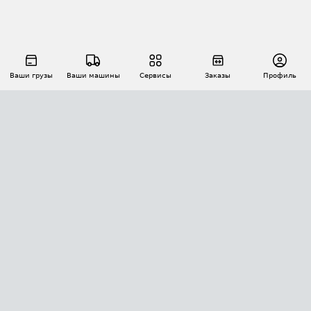
Ваши грузы
Ваши машины
Сервисы
Заказы
Профиль
АВТОМАТИЗАЦИЯ ПЕРЕВОЗОК
Площадки
Заказы
Торги
Тендеры
АТИ-Доки
GPS-мониторинг
АТИ Мессенджер
Цепочки грузов
API ATI.SU
ПОЛЕЗНОЕ
Расчет расстояний
БЕЗОПАСНОСТЬ
Академия ATI.SU
ATI.SU о безопасности
Звезды ATI.SU на вашем сайте
КОНТАКТЫ И ТАРИФЫ