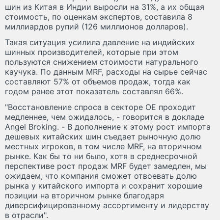
шин из Китая в Индии выросли на 31%, а их общая
стоимость, по оценкам экспертов, составила 8
миллиардов рупий (126 миллионов долларов).
Такая ситуация усилила давление на индийских
шинных производителей, которые при этом
пользуются снижением стоимости натурального
каучука. По данным MRF, расходы на сырье сейчас
составляют 57% от объемов продаж, тогда как
годом ранее этот показатель составлял 66%.
"Восстановление спроса в секторе OE проходит
медленнее, чем ожидалось, - говорится в докладе
Angel Broking. - В дополнение к этому рост импорта
дешевых китайских шин съедает рыночную долю
местных игроков, в том числе MRF, на вторичном
рынке. Как бы то ни было, хотя в среднесрочной
перспективе рост продаж MRF будет замедлен, мы
ожидаем, что компания сможет отвоевать долю
рынка у китайского импорта и сохранит хорошие
позиции на вторичном рынке благодаря
диверсифицированному ассортименту и лидерству
в отрасли".