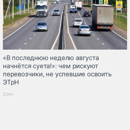
«В последнюю неделю августа
начнётся суета!»: чем рискуют
перевозчики, не успевшие освоить
ЭТрН
Дзен