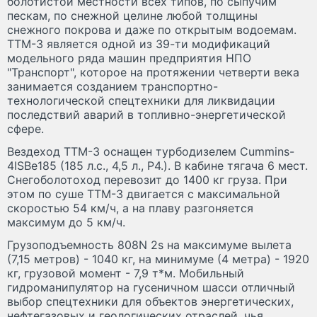
болотистой местности всех типов, по сыпучим
пескам, по снежной целине любой толщины
снежного покрова и даже по открытым водоемам.
ТТМ-3 является одной из 39-ти модификаций
модельного ряда машин предприятия НПО
"Транспорт", которое на протяжении четверти века
занимается созданием транспортно-
технологической спецтехники для ликвидации
последствий аварий в топливно-энергетической
сфере.
Вездеход ТТМ-3 оснащен турбодизелем Cummins-
4ISBe185 (185 л.с., 4,5 л., Р4.). В кабине тягача 6 мест.
Снегоболотоход перевозит до 1400 кг груза. При
этом по суше ТТМ-3 двигается с максимальной
скоростью 54 км/ч, а на плаву разгоняется
максимум до 5 км/ч.
Грузоподъемность 808N 2s на максимуме вылета
(7,15 метров) - 1040 кг, на минимуме (4 метра) - 1920
кг, грузовой момент - 7,9 т*м. Мобильный
гидроманипулятор на гусеничном шасси отличный
выбор спецтехники для объектов энергетических,
нефтегазовых и геологических отраслей, чья