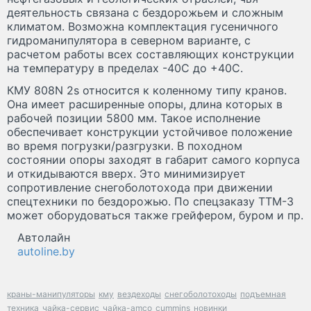
деятельность связана с бездорожьем и сложным
климатом. Возможна комплектация гусеничного
гидроманипулятора в северном варианте, с
расчетом работы всех составляющих конструкции
на температуру в пределах -40С до +40С.
КМУ 808N 2s относится к коленному типу кранов.
Она имеет расширенные опоры, длина которых в
рабочей позиции 5800 мм. Такое исполнение
обеспечивает конструкции устойчивое положение
во время погрузки/разгрузки. В походном
состоянии опоры заходят в габарит самого корпуса
и откидываются вверх. Это минимизирует
сопротивление снегоболотохода при движении
спецтехники по бездорожью. По спецзаказу ТТМ-3
может оборудоваться также грейфером, буром и пр.
Автолайн
autoline.by
краны-манипуляторы
кму
вездеходы
снегоболотоходы
подъемная
техника
чайка-сервис
чайка-amco
cummins
новинки