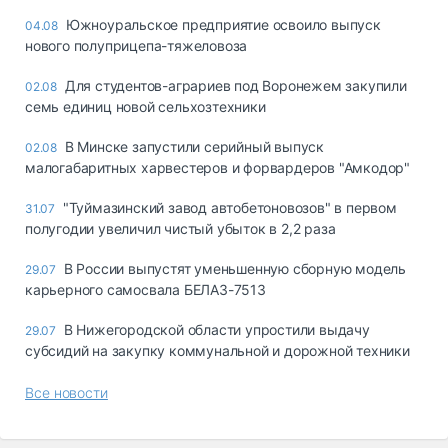
Южноуральское предприятие освоило выпуск
04.08
нового полуприцепа-тяжеловоза
Для студентов-аграриев под Воронежем закупили
02.08
семь единиц новой сельхозтехники
В Минске запустили серийный выпуск
02.08
малогабаритных харвестеров и форвардеров "Амкодор"
"Туймазинский завод автобетоновозов" в первом
31.07
полугодии увеличил чистый убыток в 2,2 раза
В России выпустят уменьшенную сборную модель
29.07
карьерного самосвала БЕЛАЗ-7513
В Нижегородской области упростили выдачу
29.07
субсидий на закупку коммунальной и дорожной техники
Все новости