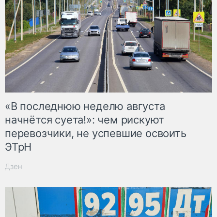
«В последнюю неделю августа
начнётся суета!»: чем рискуют
перевозчики, не успевшие освоить
ЭТрН
Дзен